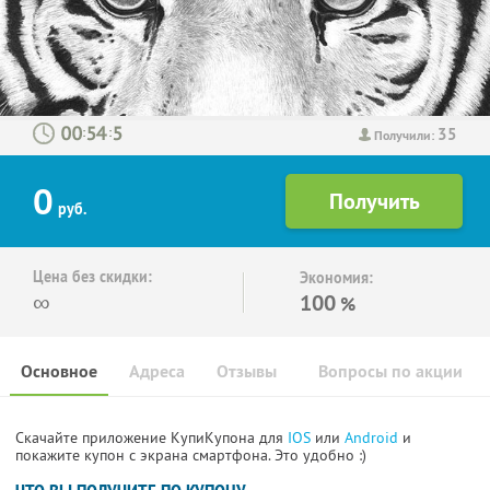
35
:
:
Получили:
0
руб.
Цена без скидки:
Экономия:
∞
100
%
Основное
Адреса
Отзывы
Вопросы по акции
Скачайте приложение КупиКупона для
IOS
или
Android
и
покажите купон с экрана смартфона. Это удобно :)