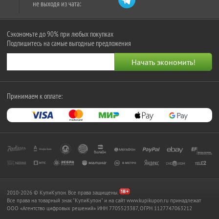
не выходя из чата:
Сэкономьте до 90% при любых покупках
Подпишитесь на самые выгодные предложения
Принимаем к оплате:
2010-2026 © КупиКупон. Все права защищены.
Все права на товарный знак "КупиКупон" и на сайт www.kupikupon.ru принадлежат
OOO «Агентство цифровых решений» ИНН 7705523387, ОГРН 1127747063212