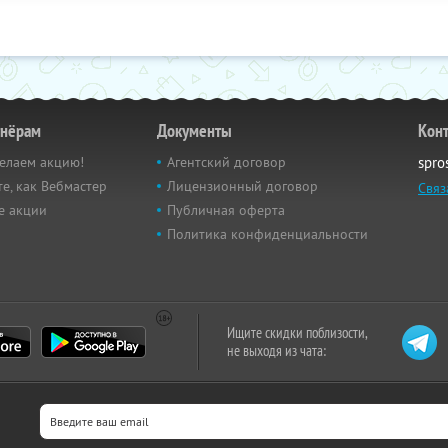
тнёрам
Документы
Кон
елаем акцию!
Агентский договор
spro
е, как Вебмастер
Лицензионный договор
Связ
е акции
Публичная оферта
Политика конфиденциальности
Ищите скидки поблизости,
не выходя из чата: