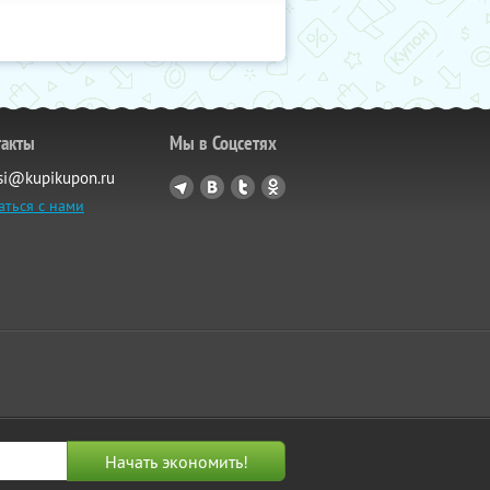
такты
Мы в Соцсетях
si@kupikupon.ru
аться с нами