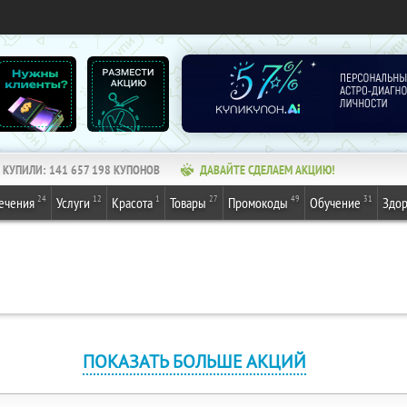
КУПИЛИ:
141 657 198
КУПОНОВ
ДАВАЙТЕ СДЕЛАЕМ АКЦИЮ!
24
12
1
27
49
31
ечения
Услуги
Красота
Товары
Промокоды
Обучение
Здор
ПОКАЗАТЬ БОЛЬШЕ АКЦИЙ