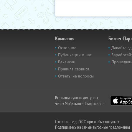
Компания
Бизнес-Пар
Основное
Давайте сд
Публикации о нас
Заработайт
Вакансии
Прошедши
Правила сервиса
Ответы на вопросы
Все наши купоны доступны
через Мобильное Приложение:
Сэкономьте до 90% при любых покупках
Подпишитесь на самые выгодные предложения