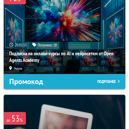
20:01:54
Получили:
18
Подписка на онлайн-курсы по AI и нейросетям от Open
Agents Academy
Россия
Промокод
ПОДРОБНЕЕ
53
%
до