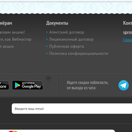
тнёрам
Документы
Кон
елаем акцию!
Агентский договор
spro
е, как Вебмастер
Лицензионный договор
Связ
е акции
Публичная оферта
Политика конфиденциальности
Ищите скидки поблизости,
не выходя из чата: