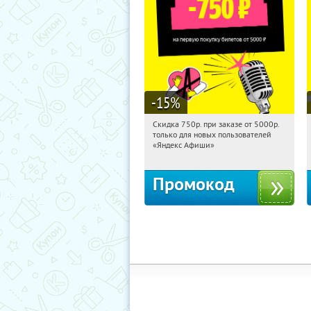
-15
%
Скидка 750р. при заказе от 5000р.
20:38:15
Получили:
114
только для новых пользователей
Россия
«Яндекс Афиши»
Промокод