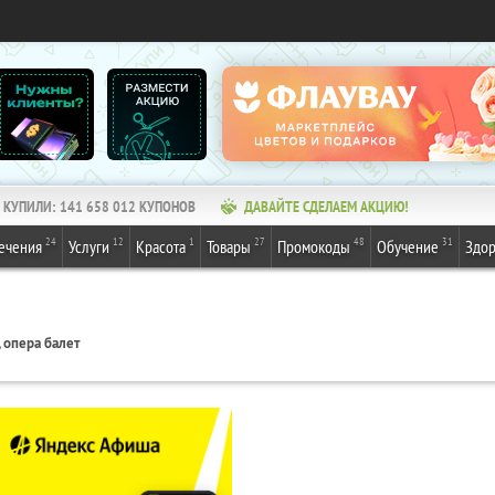
КУПИЛИ:
141 658 012
КУПОНОВ
ДАВАЙТЕ СДЕЛАЕМ АКЦИЮ!
24
12
1
27
48
31
ечения
Услуги
Красота
Товары
Промокоды
Обучение
Здор
, опера балет