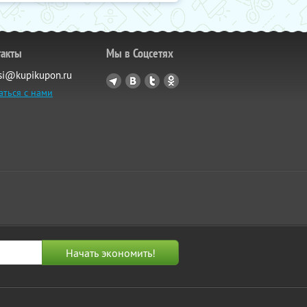
такты
Мы в Соцсетях
si@kupikupon.ru
аться с нами