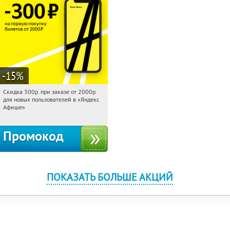
-15
%
Скидка 300р. при заказе от 2000р.
20:38:15
Получили:
65
для новых пользователей в «Яндекс
Россия
Афише»
Промокод
ПОКАЗАТЬ БОЛЬШЕ АКЦИЙ