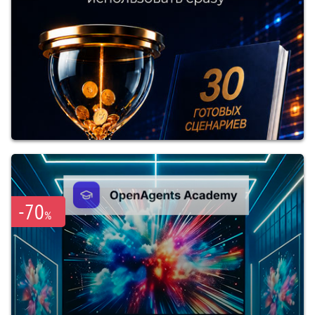
-70
%