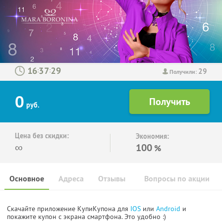
29
:
:
Получили:
0
руб.
Цена без скидки:
Экономия:
∞
100
%
Основное
Адреса
Отзывы
Вопросы по акции
Скачайте приложение КупиКупона для
IOS
или
Android
и
покажите купон с экрана смартфона. Это удобно :)