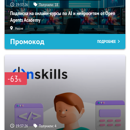
19:37:25
Получили:
18
Подписка на онлайн-курсы по AI и нейросетям от Open
Agents Academy
Россия
Промокод
ПОДРОБНЕЕ
-63
%
19:37:25
Получили:
4