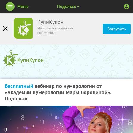
Меню
Подольск
КупиКупон
Мобильное приложение
Загрузить
ещё удобнее
Бесплатный
вебинар по нумерологии от
«Академии нумерологии Мары Борониной».
Подольск