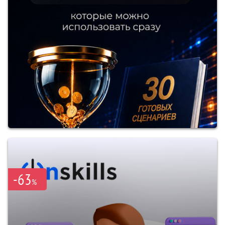
-63
%