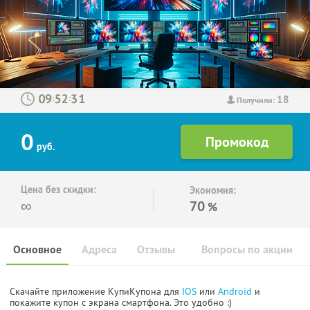
18
:
:
Получили:
0
руб.
Цена без скидки:
Экономия:
∞
70
%
Основное
Адреса
Отзывы
Вопросы по акции
Скачайте приложение КупиКупона для
IOS
или
Android
и
покажите купон с экрана смартфона. Это удобно :)