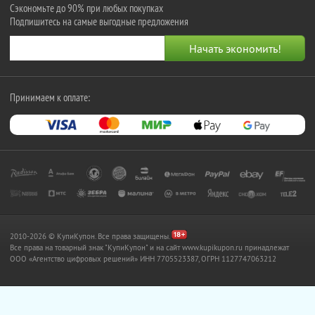
Сэкономьте до 90% при любых покупках
Подпишитесь на самые выгодные предложения
Принимаем к оплате:
2010-2026 © КупиКупон. Все права защищены.
Все права на товарный знак "КупиКупон" и на сайт www.kupikupon.ru принадлежат
OOO «Агентство цифровых решений» ИНН 7705523387, ОГРН 1127747063212