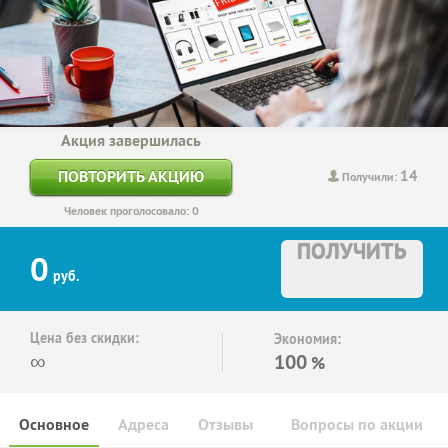
Акция завершилась
14
ПОВТОРИТЬ АКЦИЮ
Получили:
Человек проголосовало: 0
ПОЛУЧИТЬ
0
руб.
Цена без скидки:
Экономия:
∞
100
%
Основное
Адреса
Отзывы
Вопросы по акции