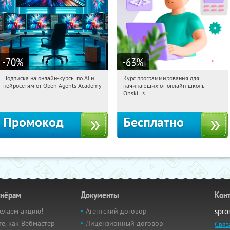
-70
%
-63
%
Подписка на онлайн-курсы по AI и
Курс программирования для
02:39:30
Получили:
18
02:39:30
Получили:
4
нейросетям от Open Agents Academy
начинающих от онлайн-школы
Россия
Россия
Onskills
Промокод
Бесплатно
тнёрам
Документы
Кон
елаем акцию!
Агентский договор
spro
е, как Вебмастер
Лицензионный договор
Связ