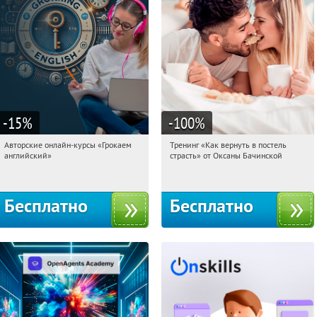
-15
%
-100
%
Авторские онлайн-курсы «Грокаем
Тренинг «Как вернуть в постель
02:39:30
Получили:
4
02:39:30
Получили:
16
английский»
страсть» от Оксаны Бачинской
Россия
Россия
Бесплатно
Бесплатно