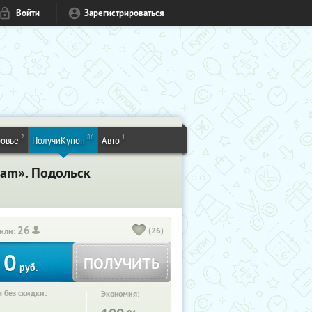
Войти
Зарегистрироваться
2
86
1
овье
ПолучиКупон
Авто
ram». Подольск
26
(26)
или:
0
ПОЛУЧИТЬ
руб.
 без скидки:
Экономия: