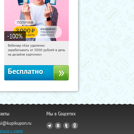
-100
%
Вебинар «Как удаленно
02:39:30
Получили:
48
зарабатывать от 3000 рублей в день
Россия
на дизайне карточек»
Бесплатно
такты
Мы в Соцсетях
si@kupikupon.ru
аться с нами