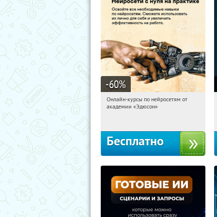
-60
%
Онлайн-курсы по нейросетям от
02:39:30
Получили:
6
академии «Эдюсон»
Москва
Бесплатно