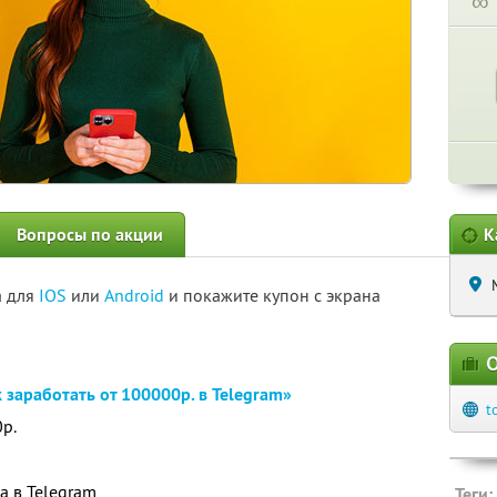
∞
Вопросы по акции
К
а для
IOS
или
Android
и покажите купон с экрана
О
 заработать от 100000р. в Telegram»
t
0р.
а в Telegram
Теги: