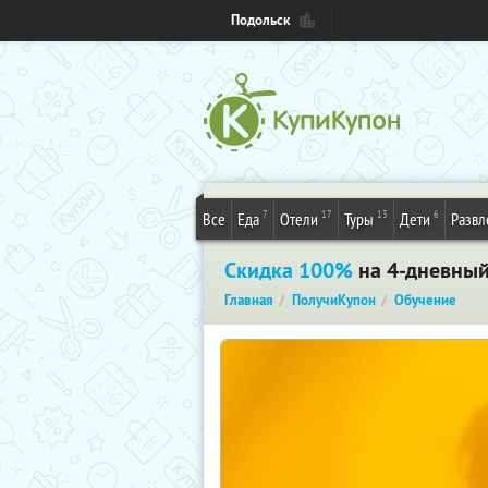
Подольск
7
17
13
6
Все
Еда
Отели
Туры
Дети
Развл
Скидка 100%
на 4-дневный 
Главная
ПолучиКупон
Обучение