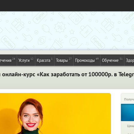
24
12
1
27
49
31
ечения
Услуги
Красота
Товары
Промокоды
Обучение
Здор
онлайн-курс «Как заработать от 100000р. в Teleg
Получ
Цена