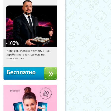
-100
%
Интенсив «Автоконтент 2026: как
02:39:30
Получили:
4
зарабатывать там, где еще нет
Россия
конкурентов»
Бесплатно