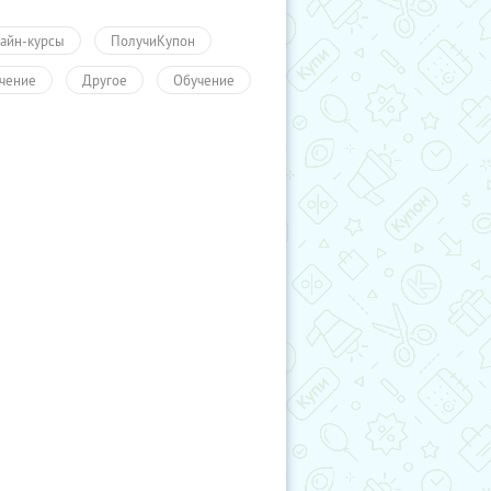
айн-курсы
ПолучиКупон
чение
Другое
Обучение